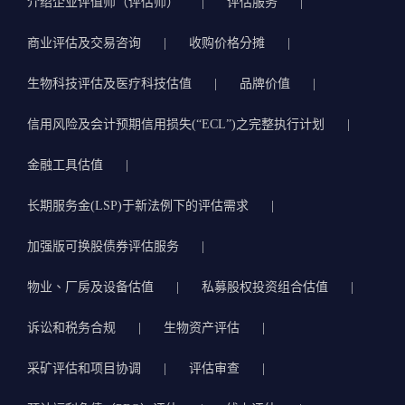
介绍企业评值师（评估师）
评估服务
商业评估及交易咨询
收购价格分摊
生物科技评估及医疗科技估值
品牌价值
信用风险及会计预期信用损失(“ECL”)之完整执行计划
金融工具估值
长期服务金(LSP)于新法例下的评估需求
加强版可换股债券评估服务
物业、厂房及设备估值
私募股权投资组合估值
诉讼和税务合规
生物资产评估
采矿评估和项目协调
评估审查