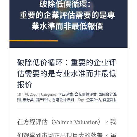
评估资讯
联络我们
繁体
破除低价循环：重要的企业评
估需要的是专业水准而非最低
报价
18 4 月, 2026
|
Categories:
企业评估
,
公允价值评估
,
国际会计准
则
,
未分类
,
资产评估
,
香港会计准则
|
Tags:
企業評估
,
資產評估
在方程评估（Valtech Valuation），我
们观察到市场正出现巨大的落差 。虽