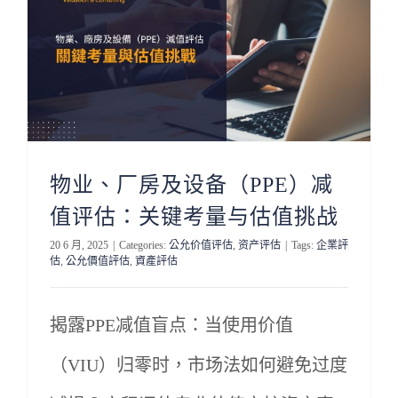
物业、厂房及设备（PPE）减
值评估：关键考量与估值挑战
20 6 月, 2025
|
Categories:
公允价值评估
,
资产评估
|
Tags:
企業評
估
,
公允價值評估
,
資產評估
揭露PPE减值盲点：当使用价值
（VIU）归零时，市场法如何避免过度