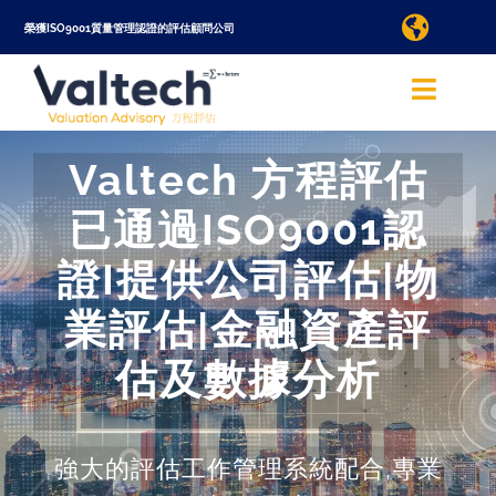
Skip
榮獲ISO9001質量管理認證的評估顧問公司
Toggle
to
Naviga
查詢評估服務
content
Toggle
Naviga
Valtech 方程評估香港
Valtech 方程評估
語言/Language
已通過ISO9001認
關於我們
國際
證I提供公司評估|物
查詢評估服務
業評估|金融資產評
估及數據分析
評估服務
強大的評估工作管理系統配合,專業
線上評估