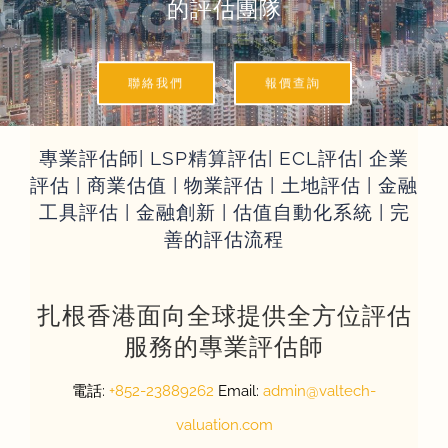
的評估團隊
評估資訊
聯絡我們
報價查詢
聯絡我們
專業評估師| LSP精算評估| ECL評估| 企業
評估 | 商業估值 | 物業評估 | 土地評估 | 金融
簡體
工具評估 | 金融創新 | 估值自動化系統 | 完
善的評估流程
扎根香港面向全球提供全方位評估
服務的專業評估師
電話:
+852-23889262
Email:
admin@valtech-
valuation.com