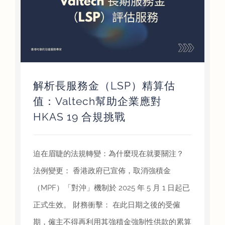
挑
解析長服務金（LSP）精算估
值：Valtech幫助企業應對
HKAS 19 合規挑戰
迫在眉睫的法規轉變：為什麼現在就要關注？
法例變更： 香港政府已宣佈，取消強積金
（MPF）「對沖」機制於 2025 年 5 月 1 日起已
正式生效。 財務衝擊： 在此日期之後的受僱
期，僱主不得再利用其強積金強制性供款的累算