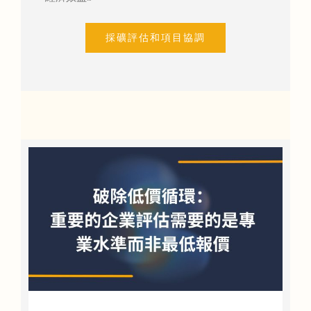
採礦評估和項目協調
的
會