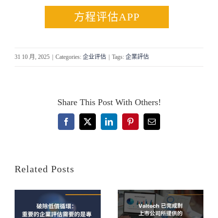
方程评估APP
31 10 月, 2025
|
Categories:
企业评估
|
Tags:
企業評估
Share This Post With Others!
Facebook
X
LinkedIn
Pinterest
Email
Related Posts