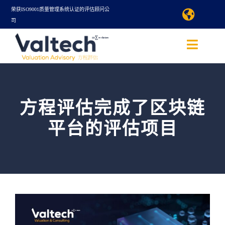
Skip
荣获ISO9001质量管理系统认证的评估顾问公
Toggle
司
to
Naviga
查询评估服务
Toggle
content
Naviga
Valtech方程评估
語言/Language
方程评估完成了区块链
查询评估服务
国际
平台的评估项目
关于我们
评估服务
线上评估