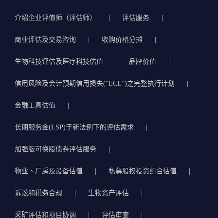
介绍企业评值师（评估师）
评估服务
商业评估及交易咨询
收购价格分摊
生物科技评估及医疗科技估值
品牌价值
信用风险及会计预期信用损失(“ECL”)之完整执行计划
金融工具估值
长期服务金(LSP)于新法例下的评估需求
加强版可换股债券评估服务
物业、厂房及设备估值
私募股权投资组合估值
诉讼和税务合规
生物资产评估
采矿评估和项目协调
评估审查