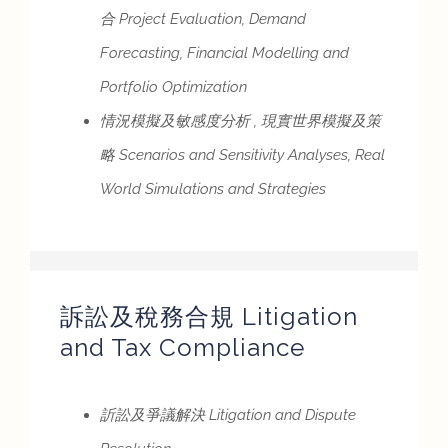
合 Project Evaluation, Demand
Forecasting, Financial Modelling and
Portfolio Optimization
情況模擬及敏感度分析 , 現實世界模擬及策
略 Scenarios and Sensitivity Analyses, Real
World Simulations and Strategies
訴訟及稅務合規 Litigation
and Tax Compliance
訢訟及爭議解決 Litigation and Dispute