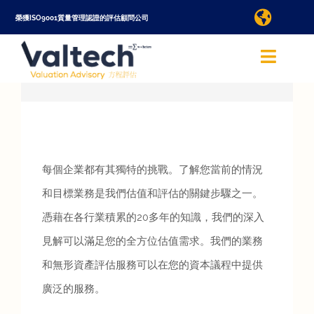
Skip
榮獲ISO9001質量管理認證的評估顧問公司
Toggle
to
Naviga
查詢評估服務
content
Toggle
Naviga
Valtech 方程評估香港
語言/Language
關於我們
國際
每個企業都有其獨特的挑戰。了解您當前的情況
和目標業務是我們估值和評估的關鍵步驟之一。
查詢評估服務
憑藉在各行業積累的20多年的知識，我們的深入
見解可以滿足您的全方位估值需求。我們的業務
評估服務
和無形資產評估服務可以在您的資本議程中提供
廣泛的服務。
線上評估