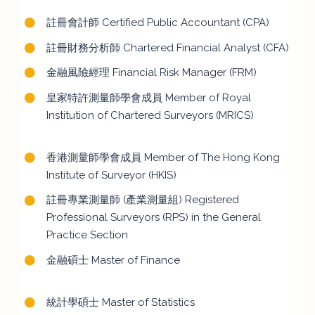
註冊會計師 Certified Public Accountant (CPA)
註冊財務分析師 Chartered Financial Analyst (CFA)
金融風險經理 Financial Risk Manager (FRM)
皇家特許測量師學會成員 Member of Royal
Institution of Chartered Surveyors (MRICS)
香港測量師學會成員 Member of The Hong Kong
Institute of Surveyor (HKIS)
註冊專業測量師 (產業測量組) Registered
Professional Surveyors (RPS) in the General
Practice Section
金融碩士 Master of Finance
統計學碩士 Master of Statistics