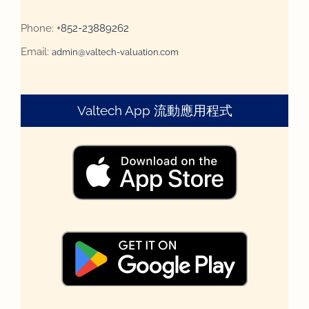
Phone:
+852-23889262
Email:
admin@valtech-valuation.com
Valtech App 流動應用程式