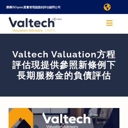
Skip
榮獲ISO9001質量管理認證的評估顧問公司
Toggle
to
Naviga
查詢評估服務
content
Toggle
Naviga
Valtech 方程評估香港
語言/Language
Valtech Valuation方程
關於我們
評估現提供參照新條例下
國際
長期服務金的負債評估
查詢評估服務
評估服務
線上評估