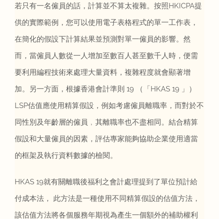
若只有一名僱員的話，計算並不算太複雜。按照HKICPA提
供的實際範例，您可以使用電子表格程式的單一工作表，
在簡化的假設下計算結果並預測對單一僱員的影響。然
而，當僱員人數從一人增加至數百人甚至數千人時，便需
要利用編程技術來處理大量資料，複雜程度就會顯著增
加。另一方面，根據香港會計準則 19 （「HKAS 19 」）
LSP估值應使用精算假設，例如考慮僱員離職率，而對於不
同性別及年齡層的僱員﹐其離職率也不盡相同。結合精算
假設和大量僱員的因素，評估專家能夠協助企業使用適當
的框架及執行資料數據的檢閱。
HKAS 19就有關離職後福利之會計處理提到了單位預計給
付成本法， 此方法是一種使用不同精算假設的估值方法，
該估值方法將各個服務年期視為產生一個額外的補助權利