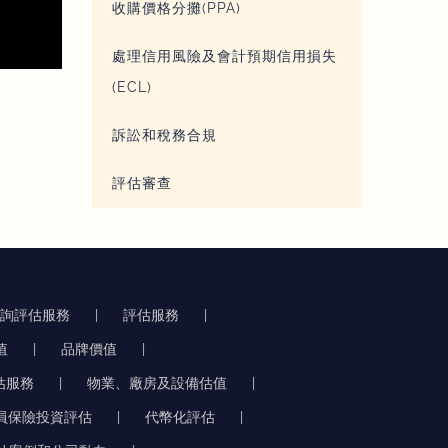
收購價格分攤(PPA)
處理信用風險及會計預期信用損失
(ECL)
金融資產衍生工具及數碼資產評估
7 12 月, 2024
訴訟和稅務合規
評估審查
查詢評估服務
評估服務
值
品牌價值
估服務
物業、廠房及設備估值
員保險投資評估
代幣化評估