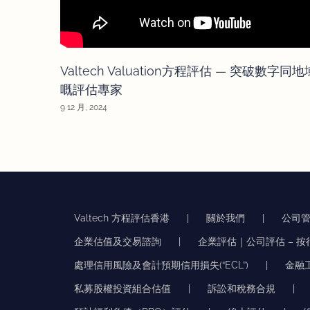
Valtech Valuation方程評估 — 突破數字同
嘅評估專家
9 12 月, 2024
Valtech 方程評估香港
關於我們
公司
企業估值及交易諮詢
企業評估｜公司評估 – 
處理信用風險及會計預期信用損失(“ECL”)
金融
私募股權投資組合估值
訴訟和稅務合規