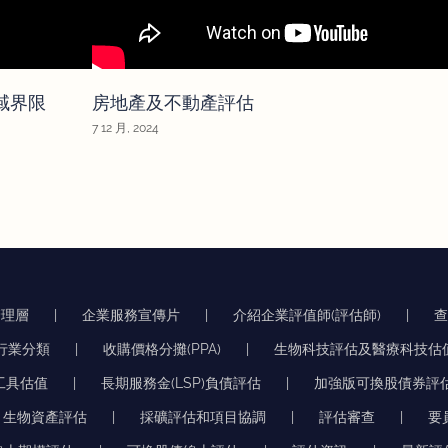
地域界限
房地產及不動產評估
7 12 月, 2024
管理層
企業服務宣傳片
介紹企業評值師(評估師)
按行業分類
收購價格分攤(PPA)
生物科技評估及醫療科技估
工具估值
長期服務金(LSP)負債評估
加強版可換股債券評
生物資產評估
採礦評估和項目協調
評估審查
要