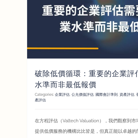
最低報
破除低價循環：重要的企業評
水準而非最低報價
Categories:
企業評估
,
公允價值評估
,
國際會計準則
,
資產評估
,
產評估
在方程評估（Valtech Valuation），我們觀
提供低價服務的機構比比皆是，但真正能以卓越的