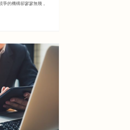
競爭的機構卻寥寥無幾 。