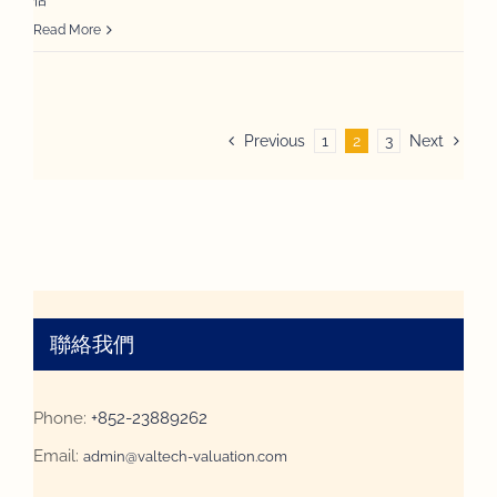
Read More
Previous
1
2
3
Next
聯絡我們
Phone:
+852-23889262
Email:
admin@valtech-valuation.com